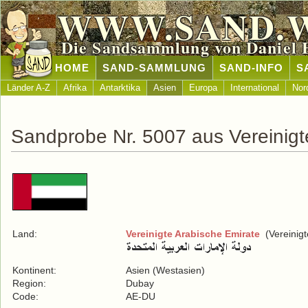
WWW.SAND.
Die Sandsammlung von Daniel 
HOME
SAND-SAMMLUNG
SAND-INFO
S
Länder A-Z
Afrika
Antarktika
Asien
Europa
International
Nor
Sandprobe Nr. 5007 aus Vereinigt
Land:
Vereinigte Arabische Emirate
(Vereinigt
Kontinent:
Asien (Westasien)
Region:
Dubay
Code:
AE-DU