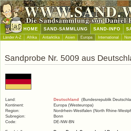
WWW.SAND.
Die Sandsammlung von Daniel 
HOME
SAND-SAMMLUNG
SAND-INFO
S
Länder A-Z
Afrika
Antarktika
Asien
Europa
International
Nor
Sandprobe Nr. 5009 aus Deutsch
Land:
Deutschland
(Bundesrepublik Deutschla
Kontinent:
Europa (Westeuropa)
Region:
Nordrhein-Westfalen (North Rhine-Westph
Subregion:
Bonn
Code:
DE-NW-BN