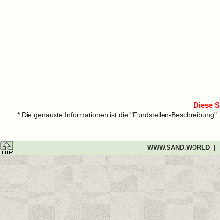
Diese S
* Die genauste Informationen ist die "Fundstellen-Beschreibung"
WWW.SAND.WORLD
|