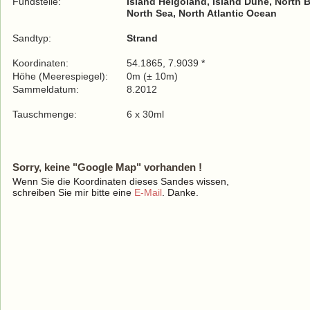
Fundstelle:
Island Helgoland, Island Dune, North 
North Sea, North Atlantic Ocean
Sandtyp:
Strand
Koordinaten:
54.1865, 7.9039 *
Höhe (Meerespiegel):
0m (± 10m)
Sammeldatum:
8.2012
Tauschmenge:
6 x 30ml
Sorry, keine "Google Map" vorhanden !
Wenn Sie die Koordinaten dieses Sandes wissen,
schreiben Sie mir bitte eine
E-Mail
. Danke.