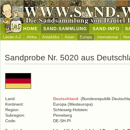
WWW.SAND.
Die Sandsammlung von Daniel 
HOME
SAND-SAMMLUNG
SAND-INFO
S
Länder A-Z
Afrika
Antarktika
Asien
Europa
International
Nor
Sandprobe Nr. 5020 aus Deutsch
Land:
Deutschland
(Bundesrepublik Deutschla
Kontinent:
Europa (Westeuropa)
Region:
Schleswig-Holstein
Subregion:
Pinneberg
Code:
DE-SH-PI