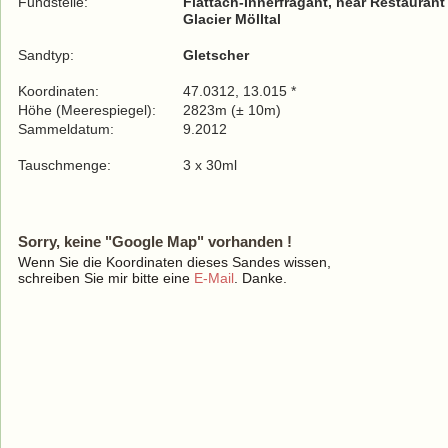
Fundstelle:
Flattach-Innerfragant, near Restaurant
Glacier Mölltal
Sandtyp:
Gletscher
Koordinaten:
47.0312, 13.015 *
Höhe (Meerespiegel):
2823m (± 10m)
Sammeldatum:
9.2012
Tauschmenge:
3 x 30ml
Sorry, keine "Google Map" vorhanden !
Wenn Sie die Koordinaten dieses Sandes wissen,
schreiben Sie mir bitte eine
E-Mail
. Danke.