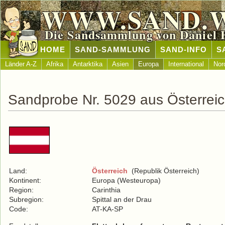
WWW.SAND.
Die Sandsammlung von Daniel 
HOME
SAND-SAMMLUNG
SAND-INFO
S
Länder A-Z
Afrika
Antarktika
Asien
Europa
International
Nor
Sandprobe Nr. 5029 aus Österrei
Land:
Österreich
(Republik Österreich)
Kontinent:
Europa (Westeuropa)
Region:
Carinthia
Subregion:
Spittal an der Drau
Code:
AT-KA-SP