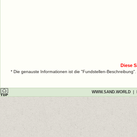
Diese S
* Die genauste Informationen ist die "Fundstellen-Beschreibung"
WWW.SAND.WORLD
|