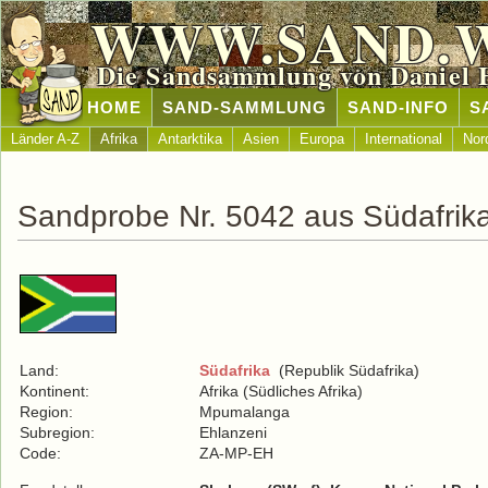
WWW.SAND.
Die Sandsammlung von Daniel 
HOME
SAND-SAMMLUNG
SAND-INFO
S
Länder A-Z
Afrika
Antarktika
Asien
Europa
International
Nor
Sandprobe Nr. 5042 aus Südafrik
Land:
Südafrika
(Republik Südafrika)
Kontinent:
Afrika (Südliches Afrika)
Region:
Mpumalanga
Subregion:
Ehlanzeni
Code:
ZA-MP-EH