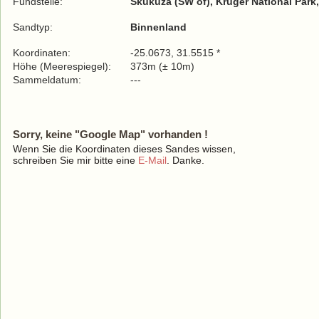
Fundstelle:
Skukuza (SW of), Kruger National Par
Sandtyp:
Binnenland
Koordinaten:
-25.0673, 31.5515 *
Höhe (Meerespiegel):
373m (± 10m)
Sammeldatum:
---
Sorry, keine "Google Map" vorhanden !
Wenn Sie die Koordinaten dieses Sandes wissen,
schreiben Sie mir bitte eine
E-Mail
. Danke.