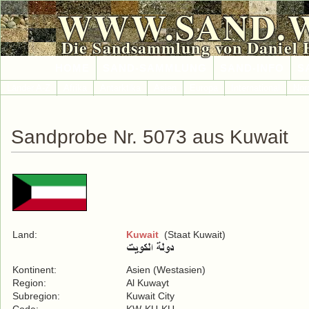
WWW.SAND.
Die Sandsammlung von Daniel 
HOME
SAND-SAMMLUNG
SAND-INFO
S
Länder A-Z
Afrika
Antarktika
Asien
Europa
International
Nor
Sandprobe Nr. 5073 aus Kuwait
Land:
Kuwait
(Staat Kuwait)
Kontinent:
Asien (Westasien)
Region:
Al Kuwayt
Subregion:
Kuwait City