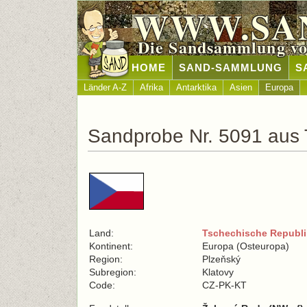
WWW.SA
Die Sandsammlung vo
HOME
SAND-SAMMLUNG
S
Länder A-Z
Afrika
Antarktika
Asien
Europa
Sandprobe Nr. 5091 aus 
Land:
Tschechische Republi
Kontinent:
Europa (Osteuropa)
Region:
Plzeňský
Subregion:
Klatovy
Code:
CZ-PK-KT