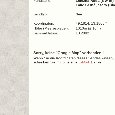
Fundstelle:
Železná Ruda (NW of)
Lake Černé jezero (Bl
Sandtyp:
See
Koordinaten:
49.1814, 13.1865 *
Höhe (Meerespiegel):
1010m (± 10m)
Sammeldatum:
10.2002
Sorry, keine "Google Map" vorhanden !
Wenn Sie die Koordinaten dieses Sandes wissen,
schreiben Sie mir bitte eine
E-Mail
. Danke.