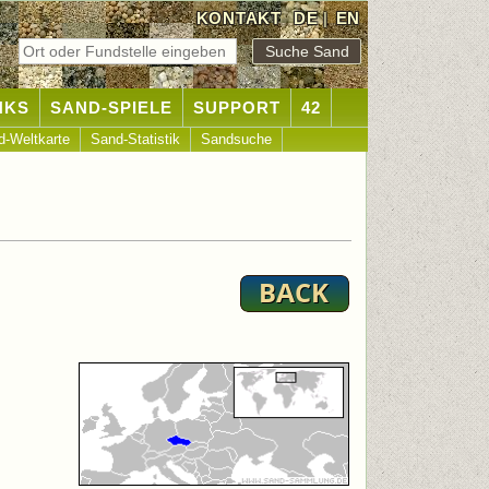
KONTAKT
DE
|
EN
NKS
SAND-SPIELE
SUPPORT
42
d-Weltkarte
Sand-Statistik
Sandsuche