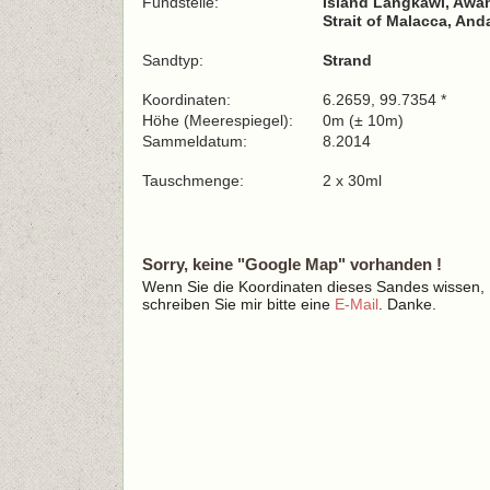
Fundstelle:
Island Langkawi, Awan
Strait of Malacca, An
Sandtyp:
Strand
Koordinaten:
6.2659, 99.7354 *
Höhe (Meerespiegel):
0m (± 10m)
Sammeldatum:
8.2014
Tauschmenge:
2 x 30ml
Sorry, keine "Google Map" vorhanden !
Wenn Sie die Koordinaten dieses Sandes wissen,
schreiben Sie mir bitte eine
E-Mail
. Danke.