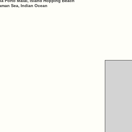
a Porto Malai, Island Hopping Beach
daman Sea, Indian Ocean