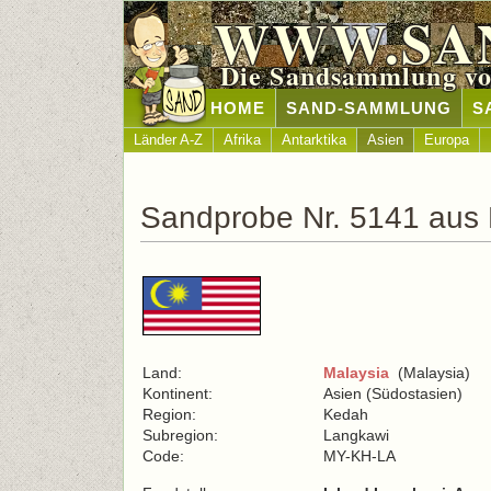
WWW.SA
Die Sandsammlung vo
HOME
SAND-SAMMLUNG
S
Länder A-Z
Afrika
Antarktika
Asien
Europa
Sandprobe Nr. 5141 aus 
Land:
Malaysia
(Malaysia)
Kontinent:
Asien (Südostasien)
Region:
Kedah
Subregion:
Langkawi
Code:
MY-KH-LA