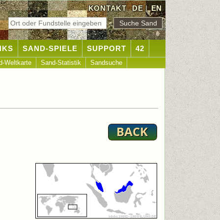
KONTAKT
DE
|
EN
NKS
SAND-SPIELE
SUPPORT
42
d-Weltkarte
Sand-Statistik
Sandsuche