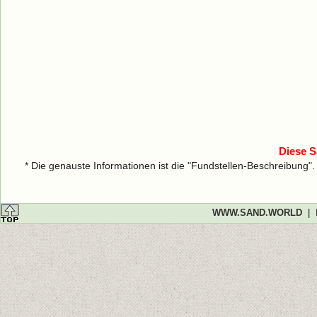
Diese S
* Die genauste Informationen ist die "Fundstellen-Beschreibung"
WWW.SAND.WORLD
|