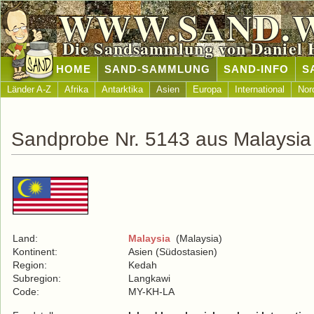
WWW.SAND.
Die Sandsammlung von Daniel 
HOME
SAND-SAMMLUNG
SAND-INFO
S
Länder A-Z
Afrika
Antarktika
Asien
Europa
International
Nor
Sandprobe Nr. 5143 aus Malaysia
Land:
Malaysia
(Malaysia)
Kontinent:
Asien (Südostasien)
Region:
Kedah
Subregion:
Langkawi
Code:
MY-KH-LA