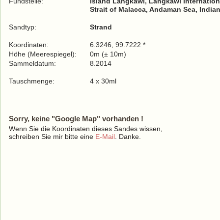
Fundstelle:
Island Langkawi, Langkawi Internation
Strait of Malacca, Andaman Sea, India
Sandtyp:
Strand
Koordinaten:
6.3246, 99.7222 *
Höhe (Meerespiegel):
0m (± 10m)
Sammeldatum:
8.2014
Tauschmenge:
4 x 30ml
Sorry, keine "Google Map" vorhanden !
Wenn Sie die Koordinaten dieses Sandes wissen,
schreiben Sie mir bitte eine
E-Mail
. Danke.