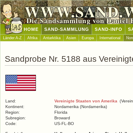
WWW.SAND.
Die Sandsammlung von Daniel 
HOME
SAND-SAMMLUNG
SAND-INFO
S
Länder A-Z
Afrika
Antarktika
Asien
Europa
International
Nor
Sandprobe Nr. 5188 aus Vereinigt
Land:
Vereinigte Staaten von Amerika
(Verein
Kontinent:
Nordamerika (Nordamerika)
Region:
Florida
Subregion:
Broward
Code:
US-FL-BO