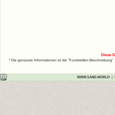
Diese S
* Die genauste Informationen ist die "Fundstellen-Beschreibung"
WWW.SAND.WORLD
|