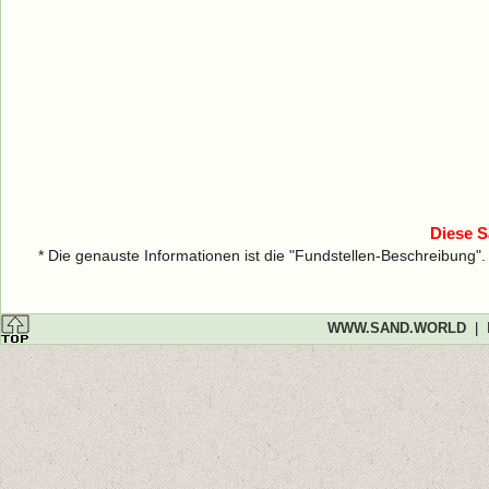
Diese S
* Die genauste Informationen ist die "Fundstellen-Beschreibung"
WWW.SAND.WORLD
|