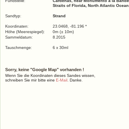
Fundstelle:
Cárdenas, near Monumento a la Bande
Straits of Florida, North Atlantic Ocean
Sandtyp:
Strand
Koordinaten:
23.0468, -81.196 *
Höhe (Meerespiegel):
0m (± 10m)
Sammeldatum:
8.2015
Tauschmenge:
6 x 30ml
Sorry, keine "Google Map" vorhanden !
Wenn Sie die Koordinaten dieses Sandes wissen,
schreiben Sie mir bitte eine
E-Mail
. Danke.