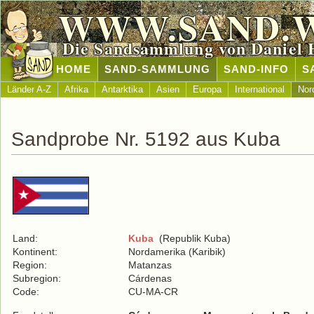
WWW.SAND.
Die Sandsammlung von Daniel 
HOME
SAND-SAMMLUNG
SAND-INFO
S
Länder A-Z
Afrika
Antarktika
Asien
Europa
International
Nor
Sandprobe Nr. 5192 aus Kuba
Land:
Kuba
(Republik Kuba)
Kontinent:
Nordamerika (Karibik)
Region:
Matanzas
Subregion:
Cárdenas
Code:
CU-MA-CR