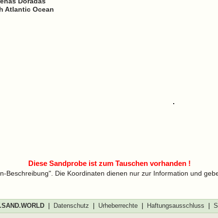
renas Doradas
th Atlantic Ocean
Diese Sandprobe ist zum Tauschen vorhanden !
len-Beschreibung". Die Koordinaten dienen nur zur Information und geb
SAND.WORLD
|
Datenschutz
|
Urheberrechte
|
Haftungsausschluss
|
S