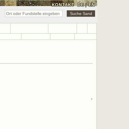
KONTAKT
DE
|
EN
NKS
SAND-SPIELE
SUPPORT
42
d-Weltkarte
Sand-Statistik
Sandsuche