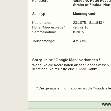
Fundstelle:
Varadero, Hotel Roc A
Straits of Florida, Nor
Sandtyp:
Meeresgrund
Koordinaten:
23.1875, -81.1843 *
Höhe (Meerespiegel):
-2m (± 10m)
Sammeldatum:
8.2015
Tauschmenge:
4 x 30ml
Sorry, keine "Google Map" vorhanden !
Wenn Sie die Koordinaten dieses Sandes wissen,
schreiben Sie mir bitte eine
E-Mail
. Danke.
* Die genauste Informationen ist die "Fundstel
WWW.