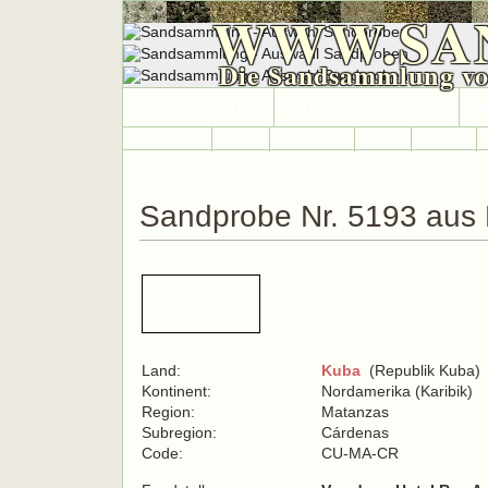
WWW.SA
Die Sandsammlung vo
HOME
SAND-SAMMLUNG
S
Länder A-Z
Afrika
Antarktika
Asien
Europa
Sandprobe Nr. 5193 aus
Land:
Kuba
(Republik Kuba)
Kontinent:
Nordamerika (Karibik)
Region:
Matanzas
Subregion:
Cárdenas
Code:
CU-MA-CR