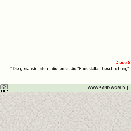
Diese S
* Die genauste Informationen ist die "Fundstellen-Beschreibung"
WWW.SAND.WORLD
|