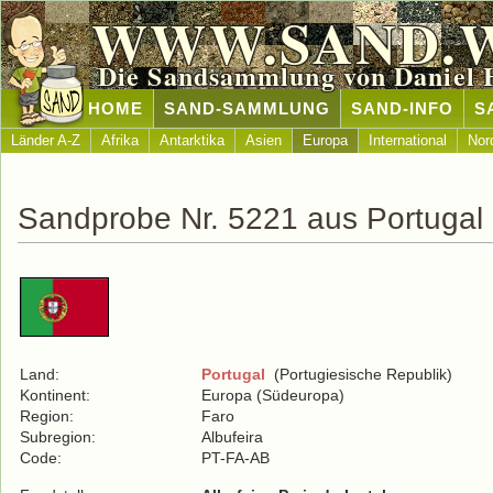
WWW.SAND.
Die Sandsammlung von Daniel 
HOME
SAND-SAMMLUNG
SAND-INFO
S
Länder A-Z
Afrika
Antarktika
Asien
Europa
International
Nor
Sandprobe Nr. 5221 aus Portugal
Land:
Portugal
(Portugiesische Republik)
Kontinent:
Europa (Südeuropa)
Region:
Faro
Subregion:
Albufeira
Code:
PT-FA-AB