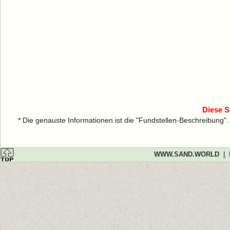
Diese S
* Die genauste Informationen ist die "Fundstellen-Beschreibung"
WWW.SAND.WORLD
|