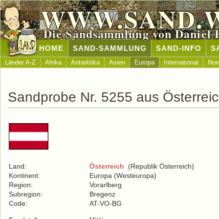
WWW.SAND.
Die Sandsammlung von Daniel 
HOME
SAND-SAMMLUNG
SAND-INFO
S
Länder A-Z
Afrika
Antarktika
Asien
Europa
International
Nor
Sandprobe Nr. 5255 aus Österrei
Land:
Österreich
(Republik Österreich)
Kontinent:
Europa (Westeuropa)
Region:
Vorarlberg
Subregion:
Bregenz
Code:
AT-VO-BG