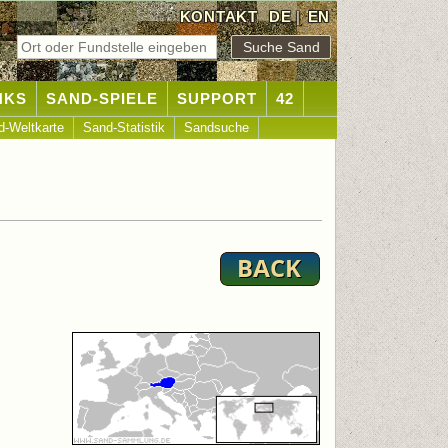
KONTAKT
DE
|
EN
NKS
SAND-SPIELE
SUPPORT
42
d-Weltkarte
Sand-Statistik
Sandsuche