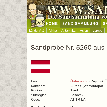
WWW.SA
Die Sandsammlung vo
HOME
SAND-SAMMLUNG
S
Länder A-Z
Afrika
Antarktika
Asien
Europa
Sandprobe Nr. 5260 aus 
Land:
Österreich
(Republik Ös
Kontinent:
Europa (Westeuropa)
Region:
Tyrol
Subregion:
Landeck
Code:
AT-TR-LA