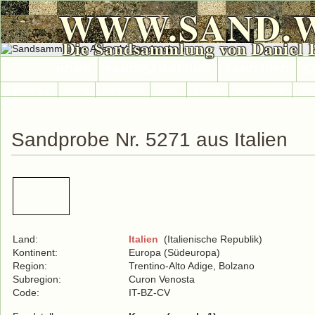
WWW.SAND.
Die Sandsammlung von Daniel 
HOME
SAND-SAMMLUNG
SAND-INFO
S
Länder A-Z
Afrika
Antarktika
Asien
Europa
International
Nor
Sandprobe Nr. 5271 aus Italien
Land:
Italien
(Italienische Republik)
Kontinent:
Europa (Südeuropa)
Region:
Trentino-Alto Adige, Bolzano
Subregion:
Curon Venosta
Code:
IT-BZ-CV