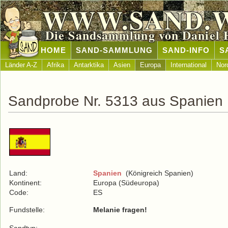
WWW.SAND.
Die Sandsammlung von Daniel 
HOME
SAND-SAMMLUNG
SAND-INFO
S
Länder A-Z
Afrika
Antarktika
Asien
Europa
International
Nor
Sandprobe Nr. 5313 aus Spanien
Land:
Spanien
(Königreich Spanien)
Kontinent:
Europa (Südeuropa)
Code:
ES
Fundstelle:
Melanie fragen!