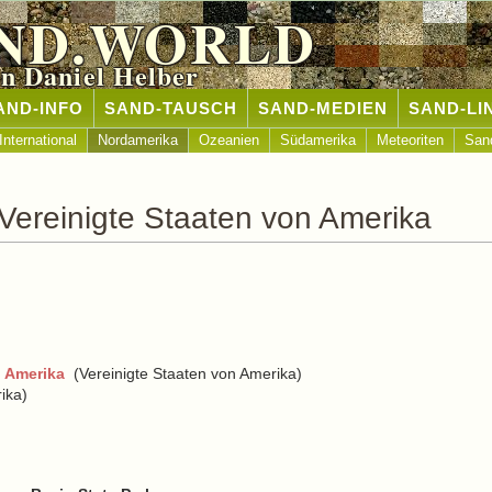
ND.WORLD
n Daniel Helber
AND-INFO
SAND-TAUSCH
SAND-MEDIEN
SAND-LI
International
Nordamerika
Ozeanien
Südamerika
Meteoriten
San
Vereinigte Staaten von Amerika
n Amerika
(Vereinigte Staaten von Amerika)
ika)