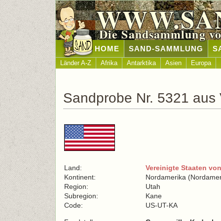
WWW.SA
Die Sandsammlung vo
HOME
SAND-SAMMLUNG
S
Länder A-Z
Afrika
Antarktika
Asien
Europa
Sandprobe Nr. 5321 aus 
Land:
Vereinigte Staaten vo
Kontinent:
Nordamerika (Nordamer
Region:
Utah
Subregion:
Kane
Code:
US-UT-KA