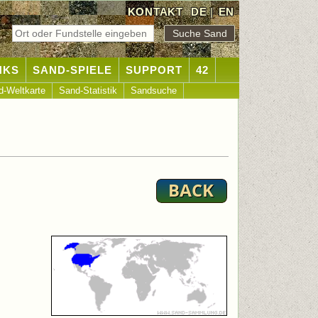
KONTAKT
DE
|
EN
NKS
SAND-SPIELE
SUPPORT
42
d-Weltkarte
Sand-Statistik
Sandsuche