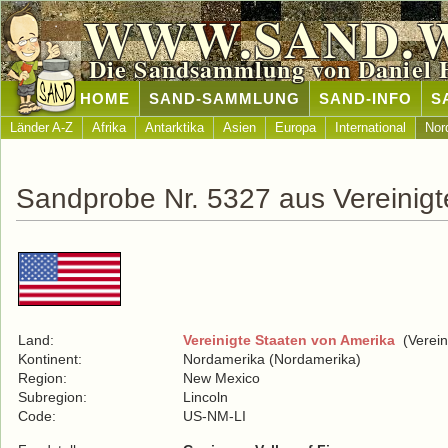
WWW.SAND.
Die Sandsammlung von Daniel 
HOME
SAND-SAMMLUNG
SAND-INFO
S
Länder A-Z
Afrika
Antarktika
Asien
Europa
International
Nor
Sandprobe Nr. 5327 aus Vereinigt
Land:
Vereinigte Staaten von Amerika
(Verein
Kontinent:
Nordamerika (Nordamerika)
Region:
New Mexico
Subregion:
Lincoln
Code:
US-NM-LI