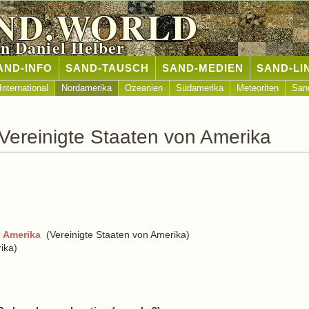
ND.WORLD
n Daniel Helber
AND-INFO
SAND-TAUSCH
SAND-MEDIEN
SAND-LI
International
Nordamerika
Ozeanien
Südamerika
Meteoriten
San
Vereinigte Staaten von Amerika
n Amerika
(Vereinigte Staaten von Amerika)
ika)