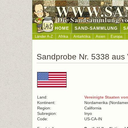
WWW.SA
Die Sandsammlung vo
HOME
SAND-SAMMLUNG
S
Länder A-Z
Afrika
Antarktika
Asien
Europa
Sandprobe Nr. 5338 aus 
Land:
Vereinigte Staaten vo
Kontinent:
Nordamerika (Nordamer
Region:
California
Subregion:
Inyo
Code:
US-CA-IN