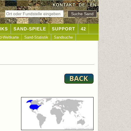
KONTAKT
DE
|
EN
NKS
SAND-SPIELE
SUPPORT
42
d-Weltkarte
Sand-Statistik
Sandsuche