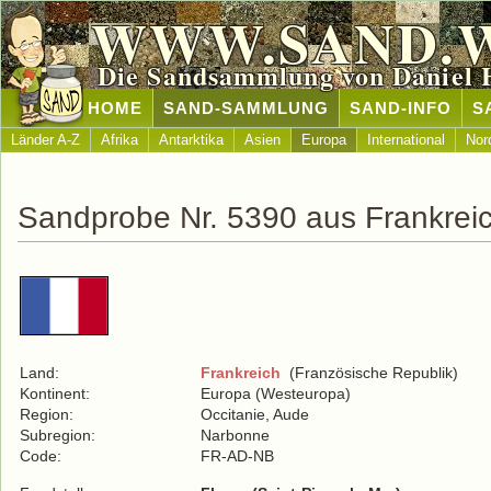
WWW.SAND.
Die Sandsammlung von Daniel 
HOME
SAND-SAMMLUNG
SAND-INFO
S
Länder A-Z
Afrika
Antarktika
Asien
Europa
International
Nor
Sandprobe Nr. 5390 aus Frankrei
Land:
Frankreich
(Französische Republik)
Kontinent:
Europa (Westeuropa)
Region:
Occitanie, Aude
Subregion:
Narbonne
Code:
FR-AD-NB