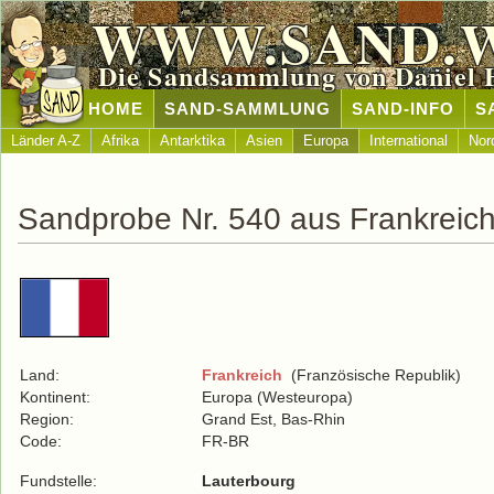
WWW.SAND.
Die Sandsammlung von Daniel 
HOME
SAND-SAMMLUNG
SAND-INFO
S
Länder A-Z
Afrika
Antarktika
Asien
Europa
International
Nor
Sandprobe Nr. 540 aus Frankreic
Land:
Frankreich
(Französische Republik)
Kontinent:
Europa (Westeuropa)
Region:
Grand Est, Bas-Rhin
Code:
FR-BR
Fundstelle:
Lauterbourg