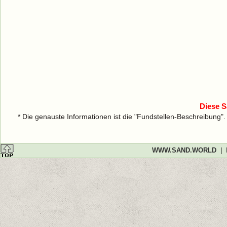
Diese S
* Die genauste Informationen ist die "Fundstellen-Beschreibung"
WWW.SAND.WORLD
|