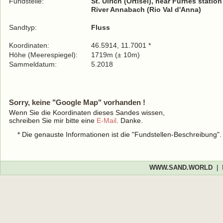
Fundstelle:
St. Ulrich (Ortisei), near Furnes statio
River Annabach (Rio Val d'Anna)
Sandtyp:
Fluss
Koordinaten:
46.5914, 11.7001 *
Höhe (Meerespiegel):
1719m (± 10m)
Sammeldatum:
5.2018
Sorry, keine "Google Map" vorhanden !
Wenn Sie die Koordinaten dieses Sandes wissen,
schreiben Sie mir bitte eine
E-Mail
. Danke.
* Die genauste Informationen ist die "Fundstellen-Beschreibung"
WWW.SAND.WORLD
|