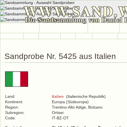
WWW.SAND.
Die Sandsammlung von Daniel 
HOME
SAND-SAMMLUNG
SAND-INFO
S
Länder A-Z
Afrika
Antarktika
Asien
Europa
International
Nor
Sandprobe Nr. 5425 aus Italien
Land:
Italien
(Italienische Republik)
Kontinent:
Europa (Südeuropa)
Region:
Trentino-Alto Adige, Bolzano
Subregion:
Ortisei
Code:
IT-BZ-OT