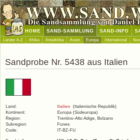
WWW.SAND.
Die Sandsammlung von Daniel 
HOME
SAND-SAMMLUNG
SAND-INFO
S
Länder A-Z
Afrika
Antarktika
Asien
Europa
International
Nor
Sandprobe Nr. 5438 aus Italien
Land:
Italien
(Italienische Republik)
Kontinent:
Europa (Südeuropa)
Region:
Trentino-Alto Adige, Bolzano
Subregion:
Funes
Code:
IT-BZ-FU