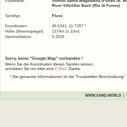
Fundstelle:
Villnöß-Santa Magdalena (Funes-St. M
River Villnößer Bach (Rio di Funes)
Sandtyp:
Fluss
Koordinaten:
46.6341, 11.7287 *
Höhe (Meerespiegel):
1374m (± 10m)
Sammeldatum:
5.2018
Sorry, keine "Google Map" vorhanden !
Wenn Sie die Koordinaten dieses Sandes wissen,
schreiben Sie mir bitte eine
E-Mail
. Danke.
* Die genauste Informationen ist die "Fundstellen-Beschreibung"
WWW.SAND.WORLD
|