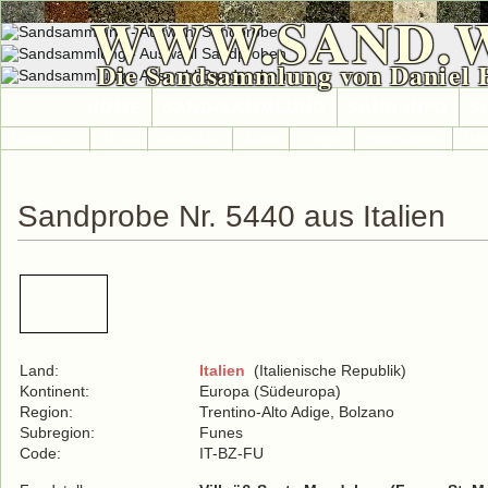
WWW.SAND.
Die Sandsammlung von Daniel 
HOME
SAND-SAMMLUNG
SAND-INFO
S
Länder A-Z
Afrika
Antarktika
Asien
Europa
International
Nor
Sandprobe Nr. 5440 aus Italien
Land:
Italien
(Italienische Republik)
Kontinent:
Europa (Südeuropa)
Region:
Trentino-Alto Adige, Bolzano
Subregion:
Funes
Code:
IT-BZ-FU