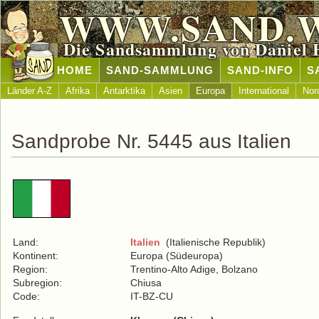
WWW.SAND.
Die Sandsammlung von Daniel 
HOME
SAND-SAMMLUNG
SAND-INFO
S
Länder A-Z
Afrika
Antarktika
Asien
Europa
International
Nor
Sandprobe Nr. 5445 aus Italien
Land:
Italien
(Italienische Republik)
Kontinent:
Europa (Südeuropa)
Region:
Trentino-Alto Adige, Bolzano
Subregion:
Chiusa
Code:
IT-BZ-CU