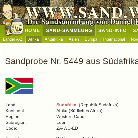
WWW.SAND.
Die Sandsammlung von Daniel 
HOME
SAND-SAMMLUNG
SAND-INFO
S
Länder A-Z
Afrika
Antarktika
Asien
Europa
International
Nor
Sandprobe Nr. 5449 aus Südafrik
Land:
Südafrika
(Republik Südafrika)
Kontinent:
Afrika (Südliches Afrika)
Region:
Western Cape
Subregion:
Eden
Code:
ZA-WC-ED