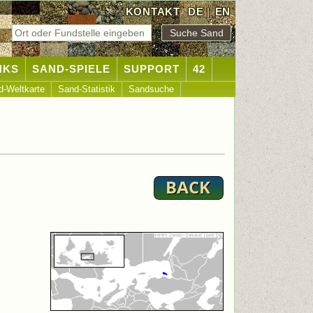
KONTAKT
DE
|
EN
NKS
SAND-SPIELE
SUPPORT
42
d-Weltkarte
Sand-Statistik
Sandsuche