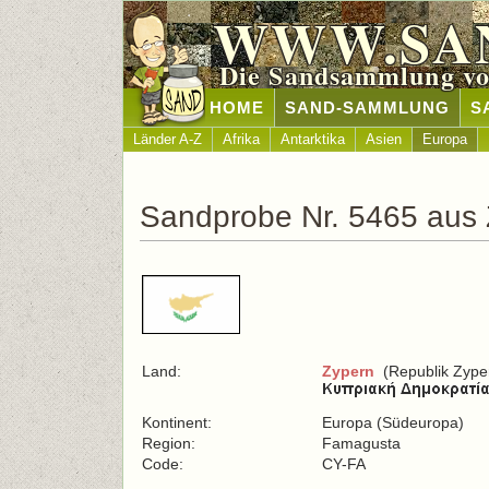
WWW.SA
Die Sandsammlung vo
HOME
SAND-SAMMLUNG
S
Länder A-Z
Afrika
Antarktika
Asien
Europa
Sandprobe Nr. 5465 aus
Land:
Zypern
(Republik Zype
Kontinent:
Europa (Südeuropa)
Region:
Famagusta
Code:
CY-FA