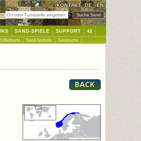
KONTAKT
DE
|
EN
NKS
SAND-SPIELE
SUPPORT
42
d-Weltkarte
Sand-Statistik
Sandsuche