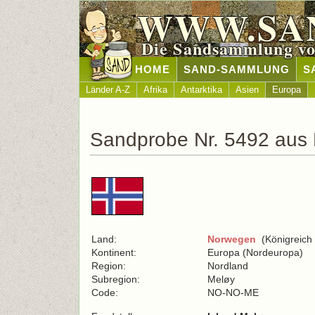
WWW.SA
Die Sandsammlung vo
HOME
SAND-SAMMLUNG
S
Länder A-Z
Afrika
Antarktika
Asien
Europa
Sandprobe Nr. 5492 aus
Land:
Norwegen
(Königreich
Kontinent:
Europa (Nordeuropa)
Region:
Nordland
Subregion:
Meløy
Code:
NO-NO-ME