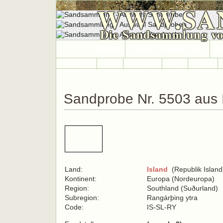
WWW.SA
Die Sandsammlung vo
HOME
SAND-SAMMLUNG
S
Länder A-Z
Afrika
Antarktika
Asien
Europa
Sandprobe Nr. 5503 aus 
Land:
Island
(Republik Island
Kontinent:
Europa (Nordeuropa)
Region:
Southland (Suðurland)
Subregion:
Rangárþing ytra
Code:
IS-SL-RY