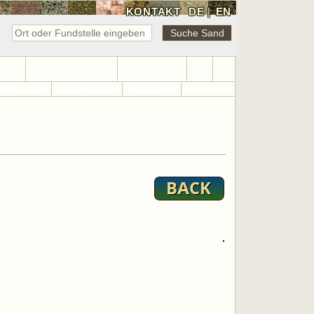
KONTAKT
DE
|
EN
NKS
SAND-SPIELE
SUPPORT
42
d-Weltkarte
Sand-Statistik
Sandsuche