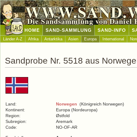
WWW.SAND.
Die Sandsammlung von Daniel 
HOME
SAND-SAMMLUNG
SAND-INFO
S
Länder A-Z
Afrika
Antarktika
Asien
Europa
International
Nor
Sandprobe Nr. 5518 aus Norwege
Land:
Norwegen
(Königreich Norwegen)
Kontinent:
Europa (Nordeuropa)
Region:
Østfold
Subregion:
Aremark
Code:
NO-OF-AR