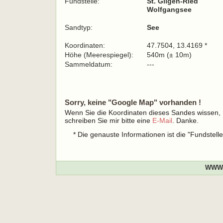
Fundstelle:
St. Gilgen-Ried
Wolfgangsee
Sandtyp:
See
Koordinaten:
47.7504, 13.4169 *
Höhe (Meerespiegel):
540m (± 10m)
Sammeldatum:
---
Sorry, keine "Google Map" vorhanden !
Wenn Sie die Koordinaten dieses Sandes wissen,
schreiben Sie mir bitte eine
E-Mail
. Danke.
* Die genauste Informationen ist die "Fundstel
WWW.