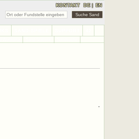
KONTAKT
DE
|
EN
NKS
SAND-SPIELE
SUPPORT
42
d-Weltkarte
Sand-Statistik
Sandsuche