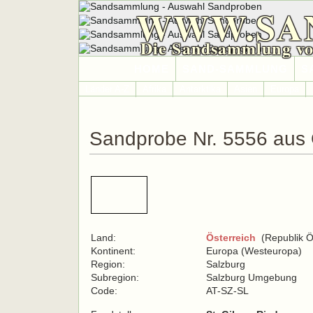
WWW.SA
Die Sandsammlung vo
HOME
SAND-SAMMLUNG
S
Länder A-Z
Afrika
Antarktika
Asien
Europa
Sandprobe Nr. 5556 aus 
Land:
Österreich
(Republik Ös
Kontinent:
Europa (Westeuropa)
Region:
Salzburg
Subregion:
Salzburg Umgebung
Code:
AT-SZ-SL