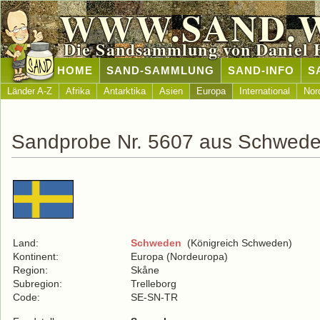
WWW.SAND.
Die Sandsammlung von Daniel 
HOME
SAND-SAMMLUNG
SAND-INFO
S
Länder A-Z
Afrika
Antarktika
Asien
Europa
International
Nor
Sandprobe Nr. 5607 aus Schwed
Land:
Schweden
(Königreich Schweden)
Kontinent:
Europa (Nordeuropa)
Region:
Skåne
Subregion:
Trelleborg
Code:
SE-SN-TR