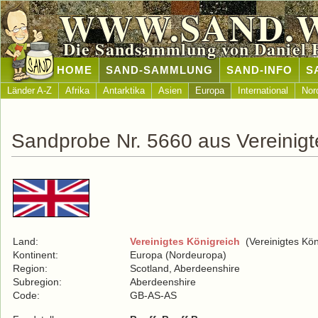
WWW.SAND.
Die Sandsammlung von Daniel 
HOME
SAND-SAMMLUNG
SAND-INFO
S
Länder A-Z
Afrika
Antarktika
Asien
Europa
International
Nor
Sandprobe Nr. 5660 aus Vereinigt
Land:
Vereinigtes Königreich
(Vereinigtes Kön
Kontinent:
Europa (Nordeuropa)
Region:
Scotland, Aberdeenshire
Subregion:
Aberdeenshire
Code:
GB-AS-AS