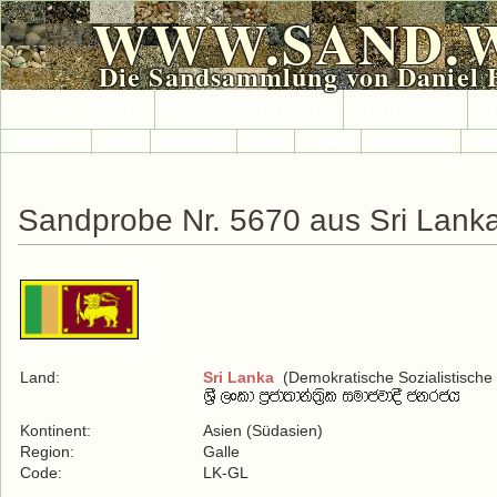
WWW.SAND.
Die Sandsammlung von Daniel 
HOME
SAND-SAMMLUNG
SAND-INFO
S
Länder A-Z
Afrika
Antarktika
Asien
Europa
International
Nor
Sandprobe Nr. 5670 aus Sri Lank
Land:
Sri Lanka
(Demokratische Sozialistische 
Kontinent:
Asien (Südasien)
Region:
Galle
Code:
LK-GL