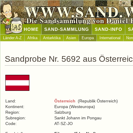
WWW.SAND.
Die Sandsammlung von Daniel 
HOME
SAND-SAMMLUNG
SAND-INFO
S
Länder A-Z
Afrika
Antarktika
Asien
Europa
International
Nor
Sandprobe Nr. 5692 aus Österrei
Land:
Österreich
(Republik Österreich)
Kontinent:
Europa (Westeuropa)
Region:
Salzburg
Subregion:
Sankt Johann im Pongau
Code:
AT-SZ-JO