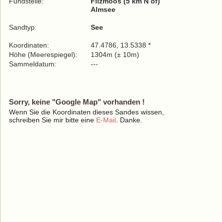
Fundstelle:
Filzmoos (5 km N of)
Almsee
Sandtyp:
See
Koordinaten:
47.4786, 13.5338 *
Höhe (Meerespiegel):
1304m (± 10m)
Sammeldatum:
---
Sorry, keine "Google Map" vorhanden !
Wenn Sie die Koordinaten dieses Sandes wissen,
schreiben Sie mir bitte eine
E-Mail
. Danke.