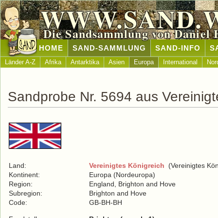
WWW.SAND.
Die Sandsammlung von Daniel 
HOME
SAND-SAMMLUNG
SAND-INFO
S
Länder A-Z
Afrika
Antarktika
Asien
Europa
International
Nor
Sandprobe Nr. 5694 aus Vereinigt
Land:
Vereinigtes Königreich
(Vereinigtes Kön
Kontinent:
Europa (Nordeuropa)
Region:
England, Brighton and Hove
Subregion:
Brighton and Hove
Code:
GB-BH-BH