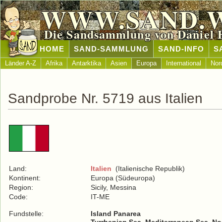
WWW.SAND.
Die Sandsammlung von Daniel 
HOME
SAND-SAMMLUNG
SAND-INFO
S
Länder A-Z
Afrika
Antarktika
Asien
Europa
International
Nor
Sandprobe Nr. 5719 aus Italien
Land:
Italien
(Italienische Republik)
Kontinent:
Europa (Südeuropa)
Region:
Sicily, Messina
Code:
IT-ME
Fundstelle:
Island Panarea