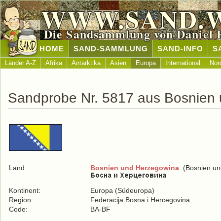
WWW.SAND.
Die Sandsammlung von Daniel 
HOME
SAND-SAMMLUNG
SAND-INFO
S
Länder A-Z
Afrika
Antarktika
Asien
Europa
International
Nor
Sandprobe Nr. 5817 aus Bosnien
Land:
Bosnien und Herzegowina
(Bosnien un
Kontinent:
Europa (Südeuropa)
Region:
Federacija Bosna i Hercegovina
Code:
BA-BF