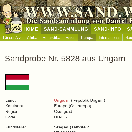
WWW.SAND.
Die Sandsammlung von Daniel 
HOME
SAND-SAMMLUNG
SAND-INFO
S
Länder A-Z
Afrika
Antarktika
Asien
Europa
International
Nor
Sandprobe Nr. 5828 aus Ungarn
Land:
Ungarn
(Republik Ungarn)
Kontinent:
Europa (Osteuropa)
Region:
Csongrád
Code:
HU-CS
Fundstelle:
Szeged (sample 2)