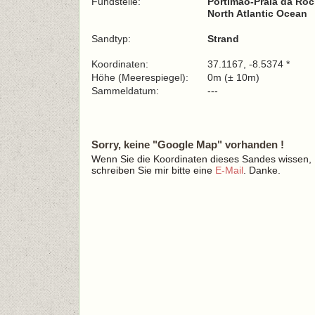
Fundstelle:
Portimão-Praia da Roc
North Atlantic Ocean
Sandtyp:
Strand
Koordinaten:
37.1167, -8.5374 *
Höhe (Meerespiegel):
0m (± 10m)
Sammeldatum:
---
Sorry, keine "Google Map" vorhanden !
Wenn Sie die Koordinaten dieses Sandes wissen,
schreiben Sie mir bitte eine
E-Mail
. Danke.