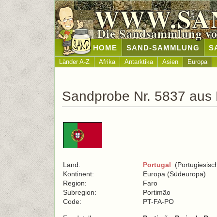
WWW.SA
Die Sandsammlung vo
HOME
SAND-SAMMLUNG
S
Länder A-Z
Afrika
Antarktika
Asien
Europa
Sandprobe Nr. 5837 aus 
Land:
Portugal
(Portugiesisc
Kontinent:
Europa (Südeuropa)
Region:
Faro
Subregion:
Portimão
Code:
PT-FA-PO