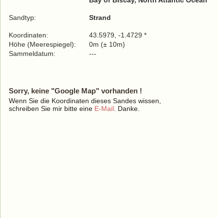
Bay of Biscay, North Atlantic Ocean
Sandtyp:
Strand
Koordinaten:
43.5979, -1.4729 *
Höhe (Meerespiegel):
0m (± 10m)
Sammeldatum:
---
Sorry, keine "Google Map" vorhanden !
Wenn Sie die Koordinaten dieses Sandes wissen,
schreiben Sie mir bitte eine
E-Mail
. Danke.