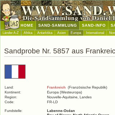
WWW.SAND.
Die Sandsammlung von Daniel 
HOME
SAND-SAMMLUNG
SAND-INFO
S
Länder A-Z
Afrika
Antarktika
Asien
Europa
International
Nor
Sandprobe Nr. 5857 aus Frankrei
Land:
Frankreich
(Französische Republik)
Kontinent:
Europa (Westeuropa)
Region:
Nouvelle-Aquitaine, Landes
Code:
FR-LD
Fundstelle:
Labenne-Océan