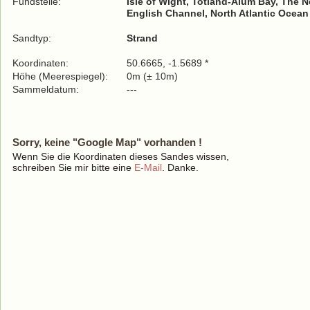
Fundstelle:
Isle of Wight, Totland-Alum Bay, The 
English Channel, North Atlantic Ocean
Sandtyp:
Strand
Koordinaten:
50.6665, -1.5689 *
Höhe (Meerespiegel):
0m (± 10m)
Sammeldatum:
---
Sorry, keine "Google Map" vorhanden !
Wenn Sie die Koordinaten dieses Sandes wissen,
schreiben Sie mir bitte eine
E-Mail
. Danke.