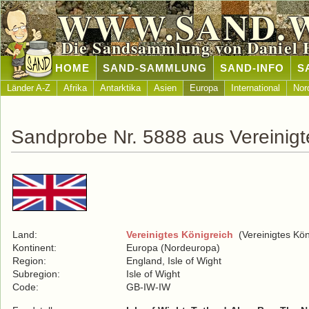
WWW.SAND.
Die Sandsammlung von Daniel 
HOME
SAND-SAMMLUNG
SAND-INFO
S
Länder A-Z
Afrika
Antarktika
Asien
Europa
International
Nor
Sandprobe Nr. 5888 aus Vereinigt
Land:
Vereinigtes Königreich
(Vereinigtes Kön
Kontinent:
Europa (Nordeuropa)
Region:
England, Isle of Wight
Subregion:
Isle of Wight
Code:
GB-IW-IW