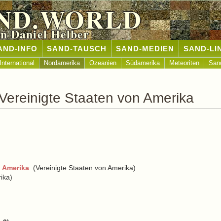
ND.WORLD
n Daniel Helber
AND-INFO
SAND-TAUSCH
SAND-MEDIEN
SAND-LI
International
Nordamerika
Ozeanien
Südamerika
Meteoriten
San
Vereinigte Staaten von Amerika
n Amerika
(Vereinigte Staaten von Amerika)
ika)