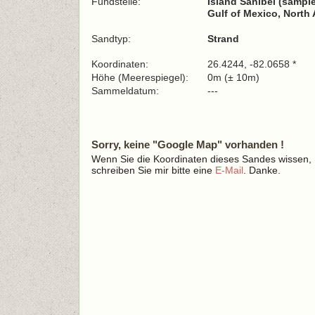
Fundstelle:
Island Sanibel (sample
Gulf of Mexico, North 
Sandtyp:
Strand
Koordinaten:
26.4244, -82.0658 *
Höhe (Meerespiegel):
0m (± 10m)
Sammeldatum:
---
Sorry, keine "Google Map" vorhanden !
Wenn Sie die Koordinaten dieses Sandes wissen,
schreiben Sie mir bitte eine
E-Mail
. Danke.