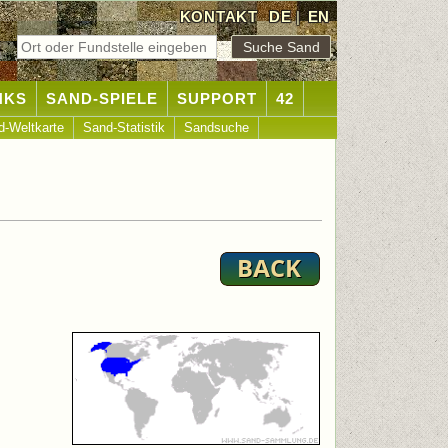
KONTAKT
DE
|
EN
NKS
SAND-SPIELE
SUPPORT
42
d-Weltkarte
Sand-Statistik
Sandsuche