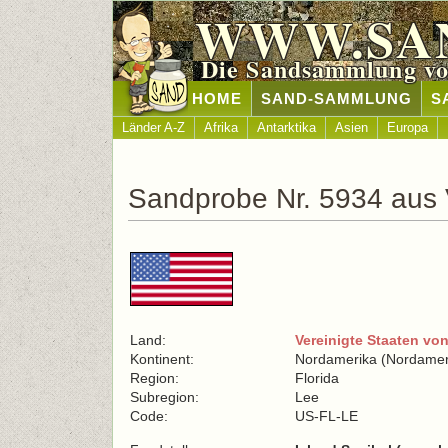
WWW.SA
Die Sandsammlung vo
HOME
SAND-SAMMLUNG
S
Länder A-Z
Afrika
Antarktika
Asien
Europa
Sandprobe Nr. 5934 aus 
Land:
Vereinigte Staaten vo
Kontinent:
Nordamerika (Nordamer
Region:
Florida
Subregion:
Lee
Code:
US-FL-LE