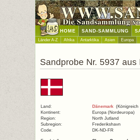
WWW.SA
Die Sandsammlung vo
HOME
SAND-SAMMLUNG
S
Länder A-Z
Afrika
Antarktika
Asien
Europa
Sandprobe Nr. 5937 aus
Land:
Dänemark
(Königreich
Kontinent:
Europa (Nordeuropa)
Region:
North Jutland
Subregion:
Frederikshavn
Code:
DK-ND-FR