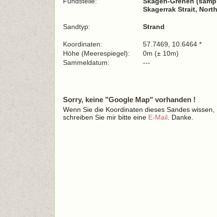
Fundstelle:
Skagen-Grenen (sampl
Skagerrak Strait, Nort
Sandtyp:
Strand
Koordinaten:
57.7469, 10.6464 *
Höhe (Meerespiegel):
0m (± 10m)
Sammeldatum:
---
Sorry, keine "Google Map" vorhanden !
Wenn Sie die Koordinaten dieses Sandes wissen,
schreiben Sie mir bitte eine
E-Mail
. Danke.