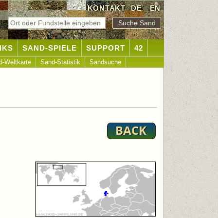
KONTAKT
DE
|
EN
NKS
SAND-SPIELE
SUPPORT
42
d-Weltkarte
Sand-Statistik
Sandsuche