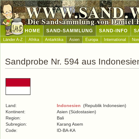
WWW.SAND.
Die Sandsammlung von Daniel 
HOME
SAND-SAMMLUNG
SAND-INFO
S
Länder A-Z
Afrika
Antarktika
Asien
Europa
International
Nor
Sandprobe Nr. 594 aus Indonesie
Land:
Indonesien
(Republik Indonesien)
Kontinent:
Asien (Südostasien)
Region:
Bali
Subregion:
Karang Asem
Code:
ID-BA-KA