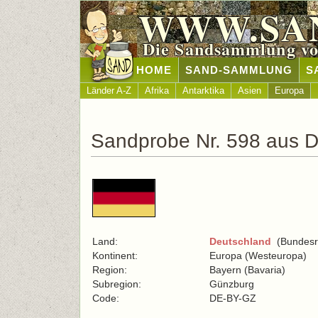
WWW.SA
Die Sandsammlung vo
HOME
SAND-SAMMLUNG
S
Länder A-Z
Afrika
Antarktika
Asien
Europa
Sandprobe Nr. 598 aus D
Land:
Deutschland
(Bundesre
Kontinent:
Europa (Westeuropa)
Region:
Bayern (Bavaria)
Subregion:
Günzburg
Code:
DE-BY-GZ