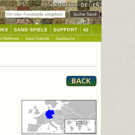
KONTAKT
DE
|
EN
NKS
SAND-SPIELE
SUPPORT
42
d-Weltkarte
Sand-Statistik
Sandsuche