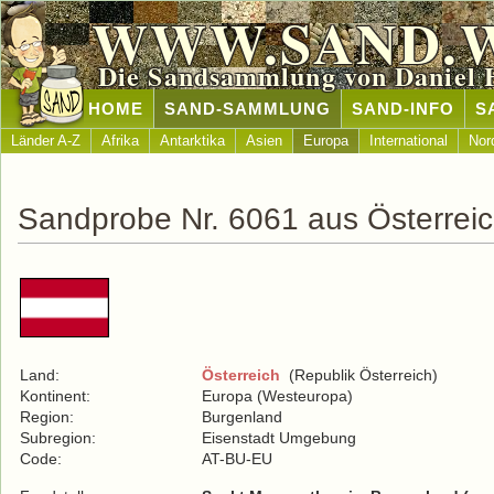
WWW.SAND.
Die Sandsammlung von Daniel 
HOME
SAND-SAMMLUNG
SAND-INFO
S
Länder A-Z
Afrika
Antarktika
Asien
Europa
International
Nor
Sandprobe Nr. 6061 aus Österrei
Land:
Österreich
(Republik Österreich)
Kontinent:
Europa (Westeuropa)
Region:
Burgenland
Subregion:
Eisenstadt Umgebung
Code:
AT-BU-EU