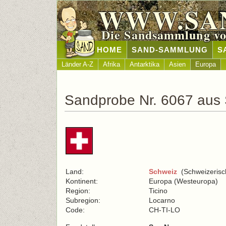
WWW.SA
Die Sandsammlung vo
HOME
SAND-SAMMLUNG
S
Länder A-Z
Afrika
Antarktika
Asien
Europa
Sandprobe Nr. 6067 aus
Land:
Schweiz
(Schweizerisc
Kontinent:
Europa (Westeuropa)
Region:
Ticino
Subregion:
Locarno
Code:
CH-TI-LO