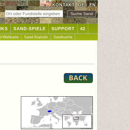
KONTAKT
DE
|
EN
NKS
SAND-SPIELE
SUPPORT
42
d-Weltkarte
Sand-Statistik
Sandsuche