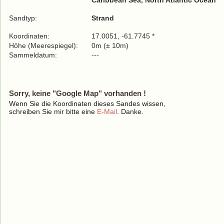
Caribbean Sea, North Atlantic Ocean
Sandtyp:
Strand
Koordinaten:
17.0051, -61.7745 *
Höhe (Meerespiegel):
0m (± 10m)
Sammeldatum:
---
Sorry, keine "Google Map" vorhanden !
Wenn Sie die Koordinaten dieses Sandes wissen,
schreiben Sie mir bitte eine
E-Mail
. Danke.