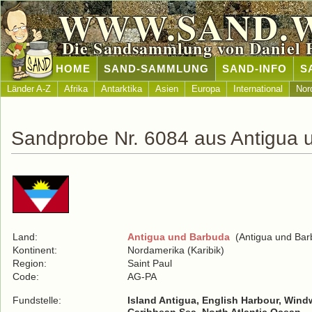
WWW.SAND.
Die Sandsammlung von Daniel 
HOME
SAND-SAMMLUNG
SAND-INFO
S
Länder A-Z
Afrika
Antarktika
Asien
Europa
International
Nor
Sandprobe Nr. 6084 aus Antigua 
Land:
Antigua und Barbuda
(Antigua und Bar
Kontinent:
Nordamerika (Karibik)
Region:
Saint Paul
Code:
AG-PA
Fundstelle:
Island Antigua, English Harbour, Win